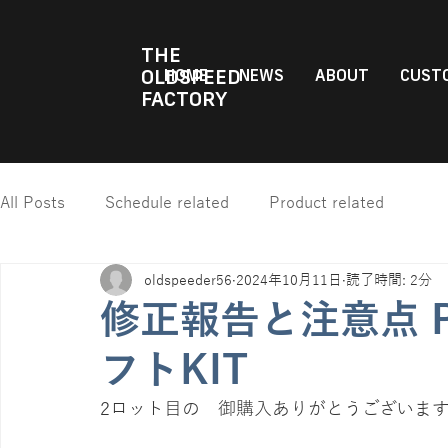
THE
OLDSPEED
HOME
NEWS
ABOUT
CUSTO
FACTORY
All Posts
Schedule related
Product related
oldspeeder56
2024年10月11日
読了時間: 2分
修正報告と注意点 P
フトKIT
2ロット目の　御購入ありがとうございま