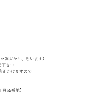
きた弊害かと、思います）
で下さい
修正かけますので
）
丁目65番地】