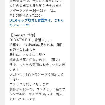
雰囲気抜群で、差しかえるだけにて、
抜群の雰囲気と満足度が得られます
スポーツスター86～03ｙ ALL
￥6,545(税込￥7,200)
OILキャップ取付と雰囲気は、こちら
のショートで
←
【Concept 仕様】
OLD STYLE を、身近に、、、
旧車や、古いPartsに見られる、個性
を取り入れました
素材は、アルミにて製作
純正より高さがないので、（薄い）
多少、太ももの裏側にも優しいかと思
います
OILレベルは純正のゲージで測定して
下さい
ステックは無しになります
制作から10年の、ロングセラー品です
シンプルな、マイナスStyleは一番人
気だったりします