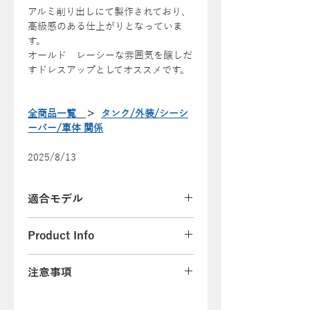
アルミ削り出しにて製作されており、
高級感のある仕上がりとなっていま
す。
オールド レーシーな雰囲気を醸しだ
すドレスアップとしてオススメです。
全商品一覧
＞
タンク/外装/シーシ
ーバー/車体 関係
2025/8/13
適合モデル
83年～03年式までのスポーツスタ
Product Info
ー（4速フレーム、エボスポ）
84年～99年式のソフテイル
注意事項