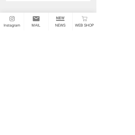
Instagram
MAIL
NEWS
WEB SHOP
THE OLDSPEED
FACTORY
Information
TEL :
052-355-6306
E-mail:
the.oldspeed@gmail.com
※お急ぎの場合のみお電話ください