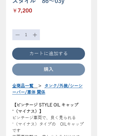
スタイル 86～03y
価
￥7,200
格
数量
*
カートに追加する
購入
全商品一覧
＞
タンク/外装/シーシ
ーバー/車体 関係
【ビンテージ STYLE OIL キャップ
⁻（マイナス）】
ビンテージ車両で、良く見られる
⁻（マイナス）タイプの OILキャップ
です