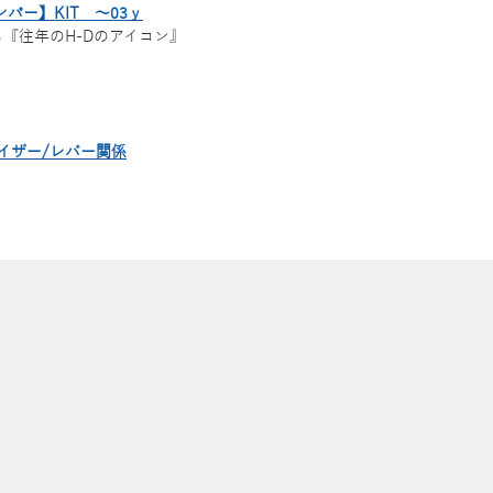
パー】KIT ～03ｙ
『往年のH-Dのアイコン』
イザー/レバー関係