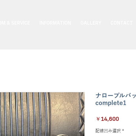
M & SERVICE
INFORMATION
GALLERY
CONTACT
ナロープルバ
complete1
価
￥14,600
格
配線凹み選択
*