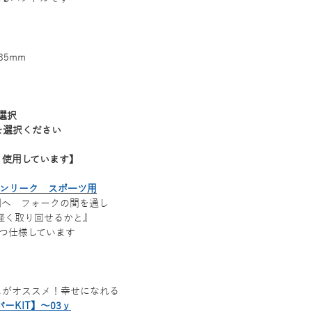
5mm
選択
を選択ください
、使用しています】
Lノンリーク スポ―ツ用
側へ フォークの間を通し
軽く取り回せるかと』
つ仕様しています
ュがオススメ！幸せになれる
ーKIT】～03ｙ