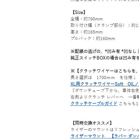
【Size】
全幅：約790mm
取り付け幅（クランプ部分）：約13
高さ：約165mm
プルバック：約160mm
※配線の逃げの、*凹み有 *凹なし 
純正スイッチBOXの場合は凹み有
※【クラッチワイヤーはこちらを
長さ選択は 1700ｍｍ を仕様↓
XL用クラッチワイヤーSoft OI
『ダウンチューブ下から、車体右
右側よりクラッチ レバーへ 一番
クラッチケーブルガイド
こちらも1
【同時交換オススメ】
ライザーのマウントはリフレッシ
ライザーマウント 【ラバー ダンパ