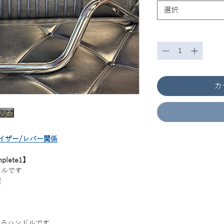
選択
数量
*
カ
イザー/レバー関係
lete1】
ドルです
理
れるハンドルです