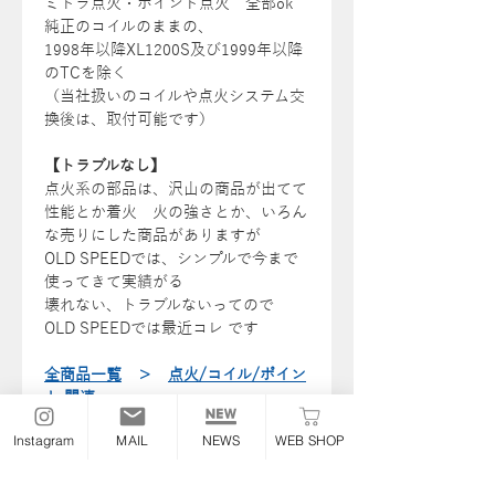
ミトラ点火・ポイント点火 全部ok
純正のコイルのままの、
1998年以降XL1200S及び1999年以降
のTCを除く
（当社扱いのコイルや点火システム交
換後は、取付可能です）
【トラブルなし】
点火系の部品は、沢山の商品が出てて
性能とか着火 火の強さとか、いろん
な売りにした商品がありますが
OLD SPEEDでは、シンプルで今まで
使ってきて実績がる
壊れない、トラブルないってので
OLD SPEEDでは最近コレ です
全商品一覧
＞
点火/コイル/ポイン
ト 関連
Instagram
MAIL
NEWS
WEB SHOP
2024/8/23