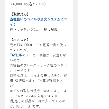
￥6,800（税込￥7,480）
【取付対応】
当社扱いのコイルや点火システムにマ
ッチ
純正マッチングは、下記に記載
【オススメ】
元々TAYLORコードを定番で良く使っ
てましたが、
TAYLOR
のメーカー供給が、安定しな
いので
同等品のブルーストリーク社のシリコ
ンコード
です
特筆な点は、コイルの差し込みが、縦
横 選択選べます（写真で確認下さ
い）
コイルの取付状況や、向きにより、よ
り フレキシブルに対応できます
(別売りの部品が一緒に入ってくるの
が、嬉しいKITです）