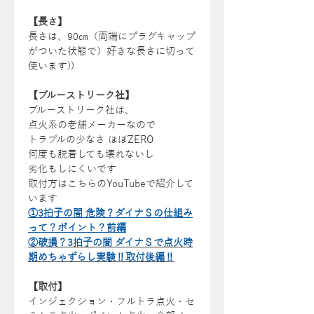
【長さ】
長さは、90㎝（両端にプラグキャップ
がついた状態で）好きな長さに切って
使います))
【ブルーストリーク社】
ブルーストリーク社は、
点火系の老舗メーカーなので
トラブルの少なさ ほぼZERO
何度も脱着しても壊れないし
劣化もしにくいです
取付方はこちらのYouTubeで紹介して
います
①3拍子の闇 危険？ダイナＳの仕組み
って？ポイント？前編
②破損？3拍子の闇 ダイナＳで点火時
期めちゃずらし実験‼取付後編
‼
【取付】
インジェクション・フルトラ点火・セ