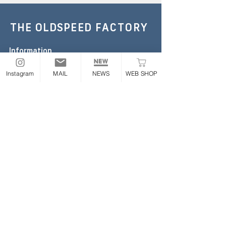
THE OLDSPEED
FACTORY
Information
TEL :
052-355-6306
E-mail:
the.oldspeed@gmail.com
Instagram
MAIL
NEWS
WEB SHOP
※お急ぎの場合のみお電話ください
Address
〒454-0843
愛知県名古屋市中川区大畑町2丁目65番地
ONLINE STORE
Follow