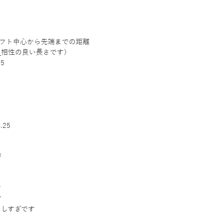
ャフト中心から先端までの距離
と
相性の良い長さです）
5
.25
が
す
す
らしすぎです