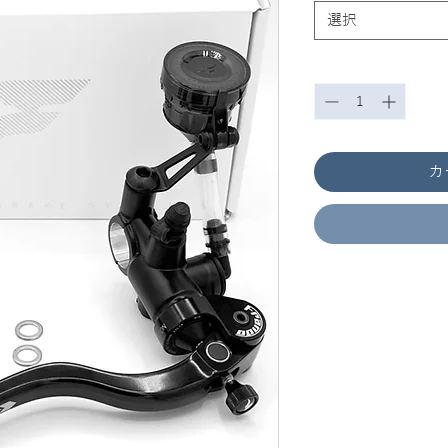
選択
数量
*
カ