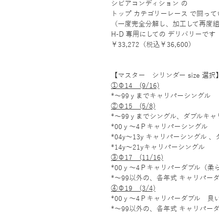
シビアコンディション の
トップ カテゴリーレース で闘って
（一度完全分解し、加工して再度
H-D 専用にしての デリバリーです
￥33,272（税込￥36,600）
【マスター シリンダー size 選択
①Φ14 (9/16)
*～99ｙまでキャリパーシングル
②Φ15 (5/8)
*～99ｙまでシングル、ダブルキャ
*00ｙ～4Ｐキャリパーシングル
*04y～13y キャリパーシングル 
*14y～21yキャリパーシングル
③Φ17 (11/16)
*00ｙ～4Ｐキャリパーダブル（柔
*～99以外の、各年式 キャリパー
④Φ19 (3/4)
*00ｙ～4Ｐキャリパーダブル 
*～99以外の、各年式 キャリパー