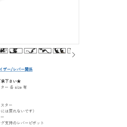
イザー/レバー関係
了承下さい★
ター 各 size 有
マスター
ーには戻れないです）
ィー
ング支持のレバーピボット