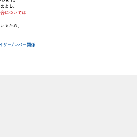
いします。
ものとし、
具合については
ているため、
イザー/レバー関係