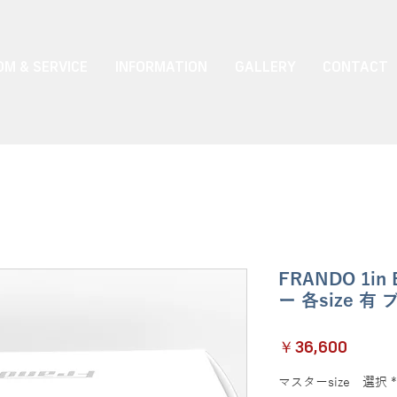
M & SERVICE
INFORMATION
GALLERY
CONTACT
FRANDO 1i
ー 各size 有
価
￥36,600
格
マスターsize 選択
*