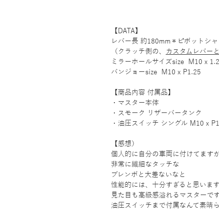
【DATA】
レバー長 約180mm＊ピボットシ
（クラッチ側の、
カスタムレバー
ミラーホールサイズsize M10 x 1.2
バンジョーsize M10 x P1.25
【商品内容 付属品】
・マスター本体
・スモーク リザーバータンク
・油圧スイッチ シングル M10 x P1
【感想）
個人的に自分の車両に付けてます
非常に繊細なタッチな
ブレンボと大差ないなと
性能的には、十分すぎると思いま
見た目も高級感溢れるマスターで
油圧スイッチまで付属なんて素晴