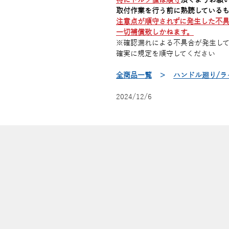
特にトルク値は順守
頂くようお願
取付作業を行う前に熟読している
注意点が順守されずに発生した不
一切補償致しかねます。
※確認漏れによる不具合が発生し
確実に規定を順守してください
全商品一覧
＞
ハンドル廻り/ラ
2024/12/6