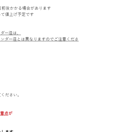
日前後かかる場合があります
みて値上げ予定です
ンダー径は、
リンダー径とは異なりますのでご注意くださ
文ください。
注意点
が