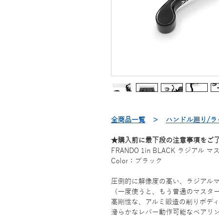
全商品一覧
＞
ハンドル廻り/ラ
★購入前に最下段の注意事項をご
FRANDO 1in BLACK ラジアル マス
Color：ブラック
圧倒的に解像度の高い、ラジアル
（一度使うと、もう普通のマスタ
高剛性な、アルミ鍛造の削りボデ
滑らかなレバー動作可能なベアリ