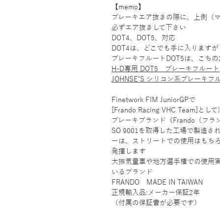
【memo】
ブレーキエア抜きの際に、上側（
必ずエア抜きして下さい
DOT4、DOT5、対応
DOT4は、どこでも手に入りますが
ブレーキフルートDOT5は、こちの
H-D専用 DOT5 ブレーキフルート
JOHNSE’S シリコン系ブレーキフル
Finetwork FIM JuniorGPで
[Frando Racing VHC Team]と
ブレーキブランド《Frando（フラ
SO 9001を取得した工場で製造
ーは、ストリートでの使用はもち
発揮します
大排気量車や地方選手権での使用
いるブランド
FRANDO MADE IN TAIWAN
正規輸入品:メーカー保証2年
（付属の保証書が必要です）