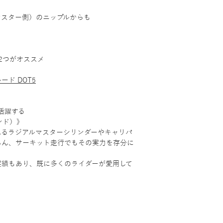
マスター側）のニップルからも
2つがオススメ
ード DOT5
して活躍する
ンド）》
されるラジアルマスターシリンダーやキャリパ
ろん、サーキット走行でもその実力を存分に
実績もあり、既に多くのライダーが愛用して