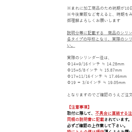
※まれに加工商品のため納期が10
※今後業販など考えると、時期を
御理解よろしくお願いします
説明分等に記載する 商品のシリ
各タイプの呼称となり、実際のシ
い。
実際のシリンダー径は、
Φ14=9/16インチ ≒ 14.28mm
Φ15=5/8インチ ≒ 15.87mm
Φ17=11/16インチ ≒ 17.46mm
Φ19 ＝ 3/4インチ ≒ 19.05mm
となりますのでご確認のうえご注
【注意事項】
取付に際して、
不具合に直結する
同梱の説明書に記載
されています。
必ずご確認の上作業して下さい。