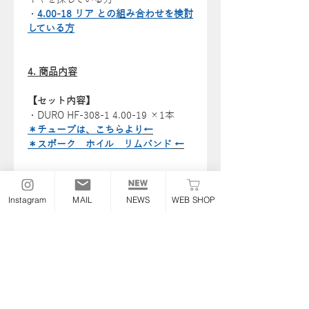
・
4.00-18 リア との組み合わせを検討
している方
4. 商品内容
【セット内容】
・DURO HF-308-1 4.00-19 ×1本
＊チューブは、こちらより
←
＊スポーク ホイル リムバンド
←
5. 注意事項
Instagram
MAIL
NEWS
WEB SHOP
【注意事項】
・
チューブ
、
リムバンド
は付属しませ
ん。
・装着前に必ず車両適合をご確認くだ
さい。
・タイヤ交換は専門知識を有するショ
ップでの作業を推奨いたします。