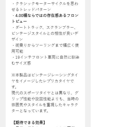
・クラシックモーターサイクルを思わ
せるトレッドパターン
・
4.00幅ならではの存在感あるフロン
トビュー
・ダートトラック、スクランブラー、
ビンテージスタイルとの相性が良いデ
ザイン
・街乗りからツーリングまで幅広く使
用可能
・19インチフロント車両に自然に馴染
むサイズ感
※本製品はビンテージレーシングタイ
ヤをイメージしたレプリカタイヤで
す。
現代のスポーツタイヤとは異なり、グ
リップ性能や旋回性能よりも、当時の
雰囲気やスタイルを重視したキャラク
ターとなっています。
【期待できる効果】