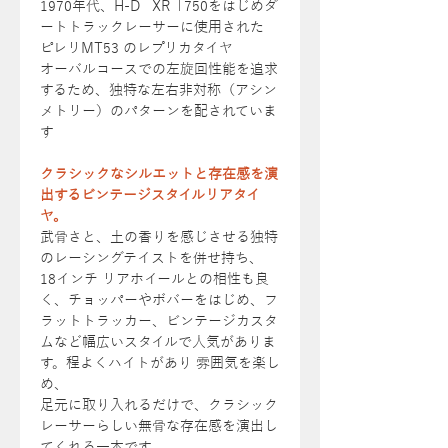
1970年代、H-D XR「750をはじめダ
ートトラックレーサーに使用された
ピレリMT53 のレプリカタイヤ
オーバルコースでの左旋回性能を追求
するため、独特な左右非対称（アシン
メトリー）のパターンを配されていま
す
クラシックなシルエットと存在感を演
出するビンテージスタイルリアタイ
ヤ。
武骨さと、土の香りを感じさせる独特
のレーシングテイストを併せ持ち、
18インチ リアホイールとの相性も良
く、チョッパーやボバーをはじめ、フ
ラットトラッカー、ビンテージカスタ
ムなど幅広いスタイルで人気がありま
す。程よくハイトがあり 雰囲気を楽し
め、
足元に取り入れるだけで、クラシック
レーサーらしい無骨な存在感を演出し
てくれる一本です