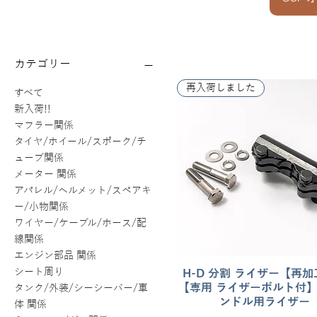
カテゴリー
再入荷しました
すべて
新入荷!!
マフラー関係
タイヤ/ホイール/スポーク/チ
ューブ関係
メーター 関係
アパレル/ヘルメット/スペアキ
ー/小物関係
ワイヤー/ケーブル/ホース/配
線関係
エンジン部品 関係
シート周り
H-D 分割 ライザー【再
クイックビュー
【専用 ライザーボルト付
タンク/外装/シーシーバー/車
ンドル用ライザー
体 関係