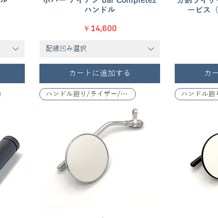
ドル
ボバー アイアン bar Complete2
分割ライザー
ハンドル
ービス（
価格
￥14,600
配線凹み選択
カートに追加する
カ
ハンドル廻り/ライザー/レバー関係