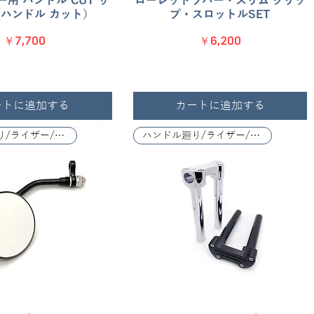
用 ハンドル CUT サ
ローレットラバー・スリム グリッ
ハンドル カット）
プ・スロットルSET
価格
価格
￥7,700
￥6,200
ートに追加する
カートに追加する
ハンドル廻り/ライザー/レバー関係
ハンドル廻り/ライザー/レバー関係