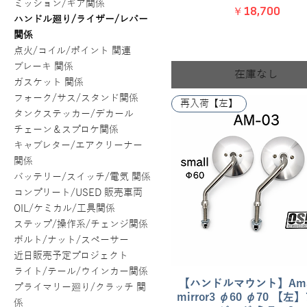
ミッション/ギア関係
価格
￥18,700
ハンドル廻り/ライザー/レバー
関係
点火/コイル/ポイント 関連
ブレーキ 関係
在庫なし
ガスケット 関係
フォーク/サス/スタンド関係
再入荷【左】
タンクステッカー/デカール
チェーン＆スプロケ関係
キャブレター/エアクリーナー
関係
バッテリー/スイッチ/電気 関係
コンプリート/USED 販売車両
OIL/ケミカル/工具関係
ステップ/操作系/チェンジ関係
ボルト/ナット/スペーサー
近日販売予定プロジェクト
ライト/テール/ウインカー関係
【ハンドルマウント】Amaz
クイックビュー
プライマリー廻り/クラッチ 関
mirror3 φ60 φ70 【
係