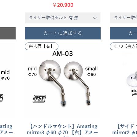
価格
￥20,900
ライザー取付ボルト 有 無
カートに追加する
カ
再入荷【右】
ing
【ハンドルマウント】Amazing
クイックビュー
【サイド 
左】アメー
mirror3 φ60 φ70 【右】アメー
mirror2