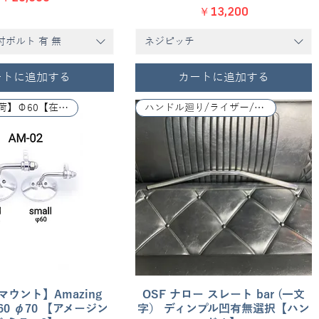
価格
￥13,200
ライザー取付ボルト 有 無
ネジピッチ
ートに追加する
カートに追加する
Φ70【再入荷】Φ60【在庫有】
ハンドル廻り/ライザー/レバー関係
マウント】Amazing
クイックビュー
OSF ナロー スレート bar (一文
クイックビュー
 φ60 φ70 【アメージン
字） ディンプル凹有無選択【ハン