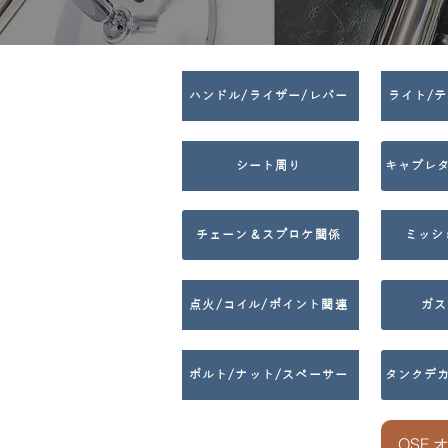
ハンドル/ライザー/レバー
ライト/
シート周り
キャブレ
チェーン＆スプロケ関係
ミッシ
点火/コイル/ポイント関連
ガス
ボルト/ナット/スペーサー
タンクデ
OSF 