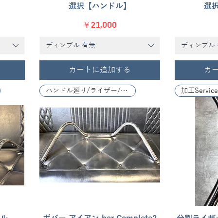
】
選択【ハンドル】
選
価格
￥21,000
ディンプル 有無
ディンプル
カートに追加する
カ
ハンドル廻り/ライザー/レバー関係
加工Service
クイックビュー