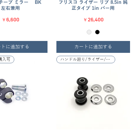
チープ ミラー BK
クイックビュー
フリスコ ライザー リブ 8.5in 純
クイックビュー
左右兼用
正タイプ 1in バー用
価格
価格
￥6,600
￥26,400
ートに追加する
カートに追加する
約購入可
ハンドル廻り/ライザー/レバー関係