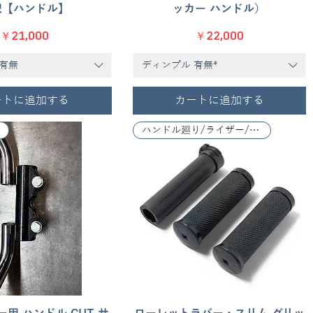
択【ハンドル】
ッカー ハンドル）
価格
価格
￥21,000
￥22,000
 有無
ディンプル 有無*
ートに追加する
カートに追加する
ハンドル廻り/ライザー/レバー関係
クイックビュー
クイックビュー