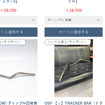
グ ミラー2】
ドル】
価格
価格
￥18,700
￥18,700
ディンプル 有無
ートに追加する
カートに追加する
ハンドル廻り/ライザー/レバー関係
ハンドル廻り/ライザー/レバー関係
 (LOW) ディンプル凹有無
クイックビュー
OSF 【♭】TRACKER BAR（トラ
クイックビュー