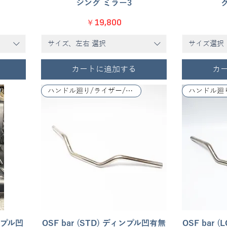
ジング ミラー3
価格
￥19,800
サイズ、左右 選択
サイズ選択
カートに追加する
カ
ハンドル廻り/ライザー/レバー関係
ンプル凹
OSF bar (STD) ディンプル凹有無
クイックビュー
OSF bar