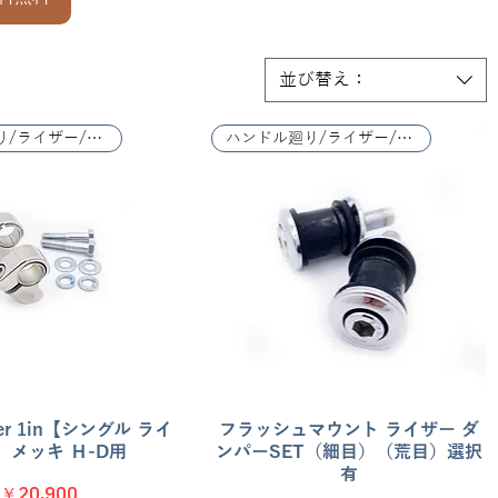
並び替え：
ハンドル廻り/ライザー/レバー関係
ハンドル廻り/ライザー/レバー関係
iser 1in【シングル ライ
クイックビュー
フラッシュマウント ライザー ダ
クイックビュー
 メッキ Ｈ-D用
ンパーSET（細目）（荒目）選択
有
価格
￥20,900