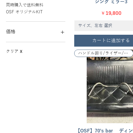
ジング ミラー3
同時購入で送料無料
価格
OSF オリジナルKIT
￥19,800
サイズ、左右 選択
価格
カートに追加する
￥0
￥2,280,000
クリア
X
ハンドル廻り/ライザー/レバー関係
【OSF】70's bar ディ
クイックビュー