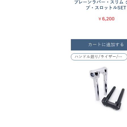
プレーンラバー・スリム 
クイックビュー
プ・スロットルSET
価格
￥6,200
カートに追加する
ハンドル廻り/ライザー/レバー関係