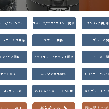
テール/ウインカー
フォーク/サス/スタンド関係
タンク/外装/
ター/エアクリ関係
マフラー関係
ブレーキ関
ョン/ギア関係
プライマリー/クラッチ関係
メーター関
ケット関係
エンジン部品関係
OIL/ケミカル
カール/ステッカー
アパレル/ヘルメット/小物
コンプリート/U
オリジナルKIT
新入荷 now
同時購入で送