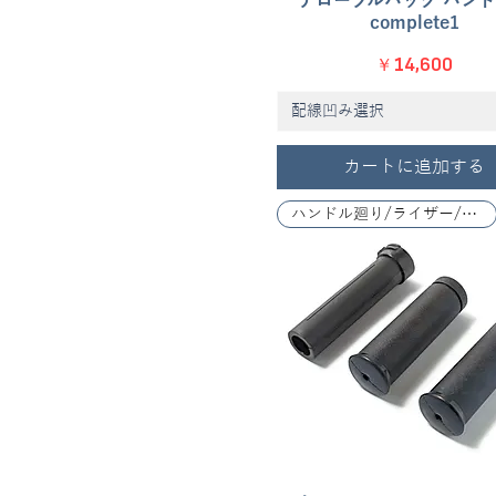
ナロープルバック ハン
complete1
価格
￥14,600
配線凹み選択
カートに追加する
ハンドル廻り/ライザー/レバー関係