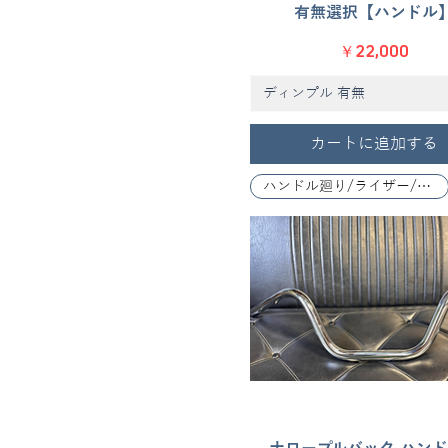
有無選択【ハンドル
価格
￥22,000
ディンプル 有無
カートに追加する
ハンドル廻り/ライザー/レバー関係
クイックビュー