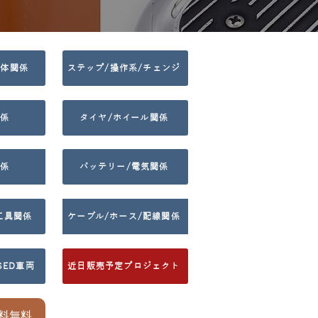
車体関係
ステップ/操作系/チェンジ
係
タイヤ/ホイール関係
係
バッテリー/電気関係
/工具関係
ケーブル/ホース/配線関係
SED車両
近日販売予定プロジェクト
料無料