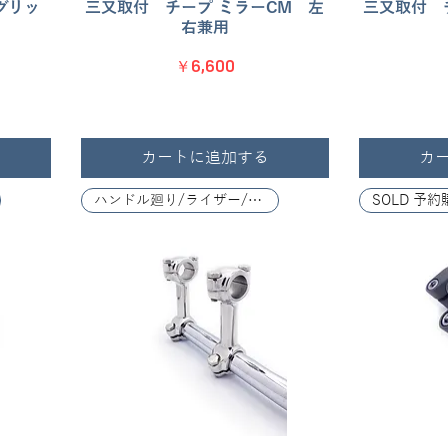
グリッ
三又取付 チープ ミラーCM 左
クイックビュー
三又取付 
右兼用
価格
￥6,600
カートに追加する
カ
ハンドル廻り/ライザー/レバー関係
SOLD 予