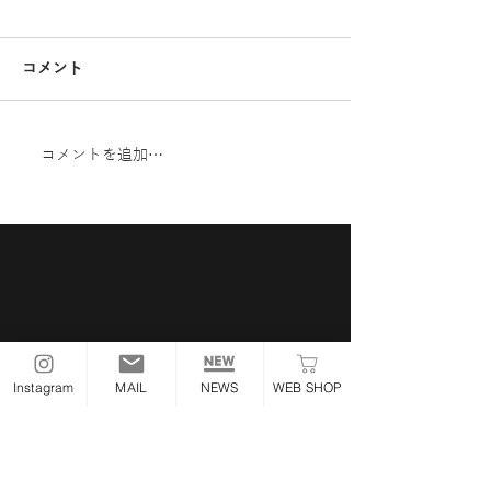
コメント
コメントを追加…
【7月入荷】OSF 新商
【工具特集】ハ
品・新ラインナップのご
ーナーにおすす
案内
工具
Instagram
MAIL
NEWS
WEB SHOP