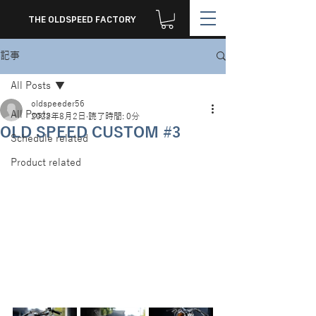
THE OLDSPEED FACTORY
記事
All Posts
oldspeeder56
All Posts
2022年8月2日
読了時間: 0分
OLD SPEED CUSTOM #3
Schedule related
Product related