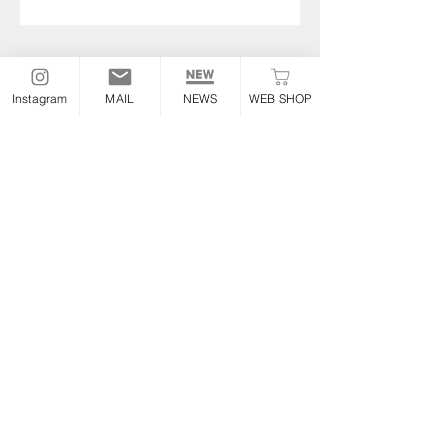
Instagram
MAIL
NEWS
WEB SHOP
THE OLDSPEED
FACTORY
Information
TEL :
052-355-6306
E-mail:
the.oldspeed@gmail.com