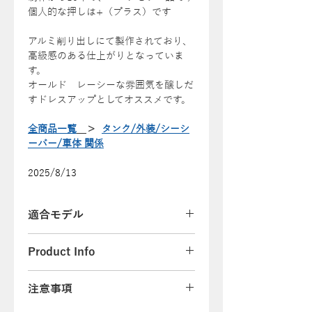
個人的な押しは+（プラス）です
アルミ削り出しにて製作されており、
高級感のある仕上がりとなっていま
す。
オールド レーシーな雰囲気を醸しだ
すドレスアップとしてオススメです。
全商品一覧
＞
タンク/外装/シーシ
ーバー/車体 関係
2025/8/13
適合モデル
83年～03年式までのスポーツスタ
Product Info
ー（4速フレーム、エボスポ）
84年～99年式のソフテイル
注意事項