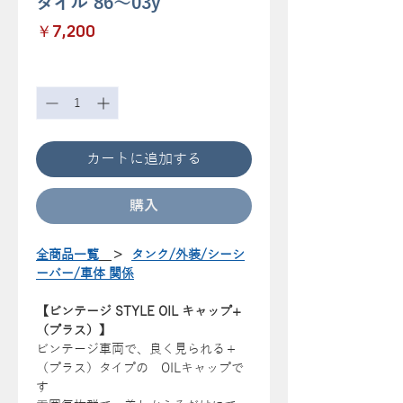
タイル 86～03y
価
￥7,200
格
数量
*
カートに追加する
購入
全商品一覧
＞
タンク/外装/シーシ
ーバー/車体 関係
【ビンテージ STYLE OIL キャップ+
（プラス）】
ビンテージ車両で、良く見られる＋
（プラス）タイプの OILキャップで
す