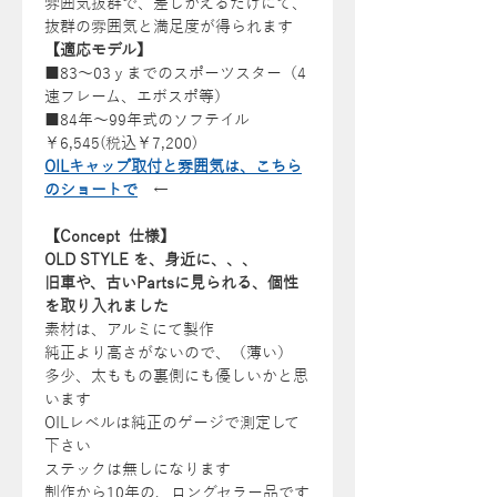
雰囲気抜群で、差しかえるだけにて、
抜群の雰囲気と満足度が得られます
【適応モデル】
■83～03ｙまでのスポーツスター（4
速フレーム、エボスポ等）
■84年～99年式のソフテイル
￥6,545(税込￥7,200)
OILキャップ取付と雰囲気は、こちら
のショートで
←
【Concept 仕様】
OLD STYLE を、身近に、、、
旧車や、古いPartsに見られる、個性
を取り入れました
素材は、アルミにて製作
純正より高さがないので、（薄い）
多少、太ももの裏側にも優しいかと思
います
OILレベルは純正のゲージで測定して
下さい
ステックは無しになります
制作から10年の、ロングセラー品です