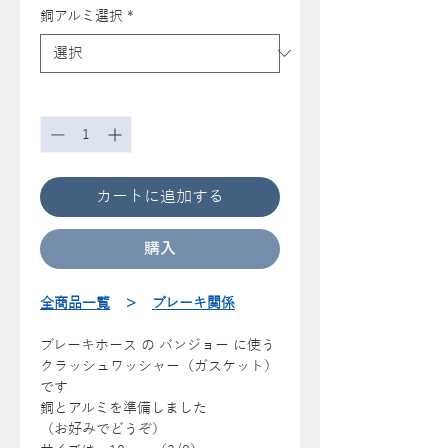
銅アルミ選択
*
数量
*
カートに追加する
購入
全商品一覧
＞
ブレーキ関係
ブレーキホース の バンジョー に使う
クラッシュワッシャー（ガスケット）
です
銅とアルミを準備しました
（お好みでどうぞ）