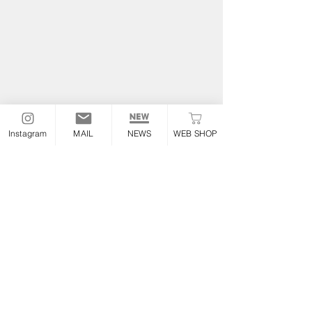
Instagram
MAIL
NEWS
WEB SHOP
THE OLDSPEED
FACTORY
Information
TEL :
052-355-6306
E-mail:
the.oldspeed@gmail.com
※お急ぎの場合のみお電話ください
Address