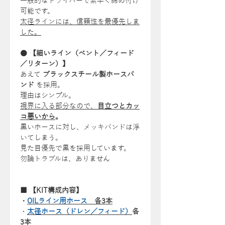
一般的なドライバーで素早く締め付け
可能です。
太径ラインには、信頼性を最優先しま
した。
● 【細いライン（ベント／フィード
／リターン）】
あえて
ブラックスチール製ホースバ
ンド
を採用。
理由はシンプル。
視界に入る部分なので、
目立つとカッ
コ悪いから
。
黒いホースに対し、メッキバンドは浮
いてしまう。
見た目優先で黒を採用しています。
勿論トラブルは、ありません
■ 【KIT構成内容】
・
OILライン用ホース
各3本
・
太径ホース（ドレン／フィード）
各
3本