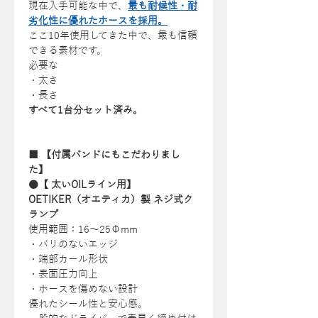
現在入手可能な中で、
最も耐候性・耐
劣化性に優れたホースを採用。
ここ10年使用してきた中で、最も信頼
できる素材です。
必要な
・太さ
・長さ
すべて1台分セット済み。
■ 【付属バンドにもこだわりまし
た】
●【 太いOILライン用】
OETIKER（オエティカ）製 ネジ式ク
ランプ
使用範囲：16～25Φmm
・バリのないエッジ
・端部カール形状
・表面圧力向上
・ホースを傷めない設計
優れたシール性と安心感。