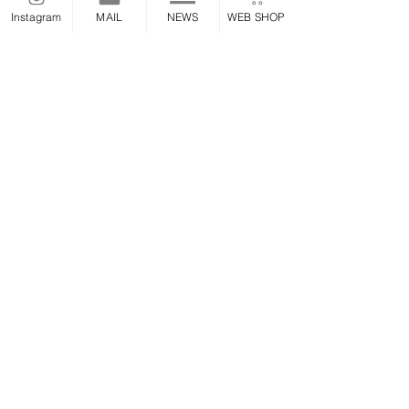
商品写真の方に図解説明を載せていま
Instagram
MAIL
NEWS
WEB SHOP
すので、参考にして下さい。
※より深い詳細は、
サービスマニュア
ルがオススメです
各年式 サービスマニュアルは、こち
ら
←
自信がない方はショップへ依頼が安心
です。
【詳しくはYouTubeで紹介していま
す】
【OILライン リフレッシュ KIT】説明
動画
←
全商品一覧
＞
ワイヤー/ケーブル/
ホース/配線関係
2024/9/26/0.8