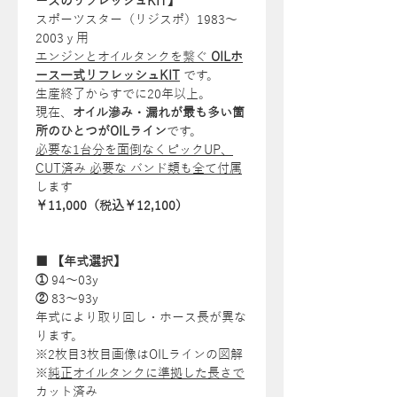
ースのリフレッシュKIT】
スポーツスター（リジ
スポ）
1983
～
2003ｙ用
エンジンとオイルタンクを繋ぐ
OILホ
ース一式リフレッシュKIT
です。
生産終了からすでに20年以上。
現在、
オイル滲み・漏れが最も多い箇
所のひとつがOILライン
です。
必要な1台分を面倒なくピックUP、
CUT済み 必要な バンド類も全て付属
します
￥11,000（税込￥12,100）
■ 【年式選択】
①
94～03y
②
83～93y
年式により取り回し・ホース長が異な
ります。
※2枚目3枚目画像はOILラインの図解
※
純正オイルタンクに準拠した長さで
カット済み