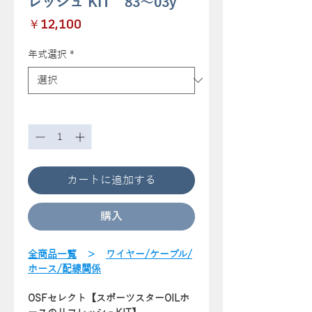
レッシュ KIT 83～03y
価
￥12,100
格
年式選択
*
数量
*
カートに追加する
購入
全商品一覧
＞
ワイヤー/ケーブル/
ホース/配線関係
OSFセレクト【スポーツスターOILホ