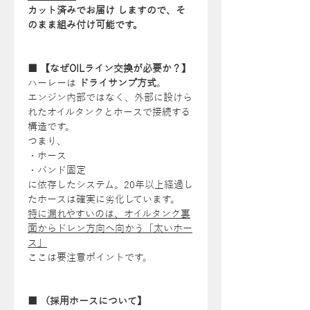
カット済みでお届け しますので、そ
のまま組み付け可能です。
■ 【なぜOILライン交換が必要か？】
ハーレーは
ドライサンプ方式
。
エンジン内部ではなく、外部に設けら
れたオイルタンクとホースで接続する
構造です。
つまり、
・ホース
・バンド固定
に依存したシステム。20年以上経過し
たホースは確実に劣化しています。
特に漏れやすいのは、オイルタンク裏
面からドレン方向へ向かう「太いホー
ス」
ここは要注意ポイントです。
■ （採用ホースについて】