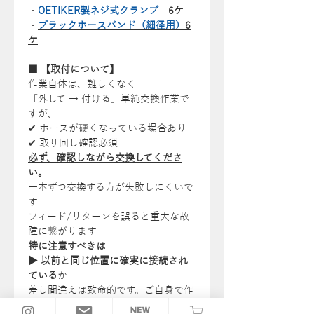
・
OETIKER製ネジ式クランプ
6ケ
・
ブラックホースバンド（細径用）
6
ケ
■ 【取付について】
作業自体は、難しくなく
「外して → 付ける」単純交換作業で
すが、
✔ ホースが硬くなっている場合あり
✔ 取り回し確認必須
必ず、確認しながら交換してくださ
い。
一本ずつ交換する方が失敗しにくいで
す
フィード/リターンを誤ると重大な故
障に繋がります
特に注意すべきは
▶ 以前と同じ位置に確実に接続され
ている
か
差し間違えは致命的です。ご自身で作
業される場合は慎重に。