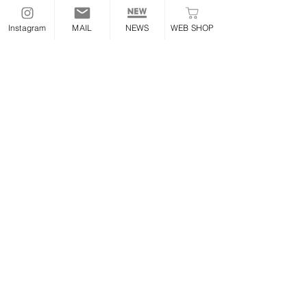
後から追加購入も可能です
Instagram
MAIL
NEWS
WEB SHOP
【素材・仕様】
・
SUS304ステンレス
・45Φ×1.5mmパイプ
・職人による手曲げ製作
・TIG溶接
・専属バフ職人による鏡面仕上げ
・専用ステー付属
・ボルトオン設計
【取付について】
必要なボルト
ステーはすべて付属しています
純正マフラーと同様の手順で交換でき
ます
エンジン側ステーボルトのみ
純正をご使用ください
【関連商品】