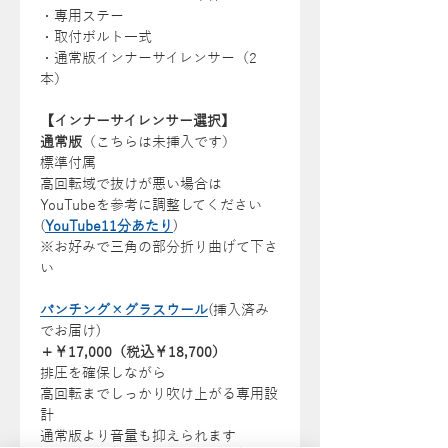
・専用ステー
・取付ボルト一式
・通常版インナーサイレンサー（2
本）
【インナーサイレンサー選択】
通常版
（こちらは未挿入です）
標準付属
高回転域で抜けが悪い場合は
YouTubeを参考に調整してください
(
YouTube11分あたり
)
※お好みで三角の部分折り曲げて下さ
い
パンチング×グラスウール
(挿入済み
でお届け)
＋￥17,000（税込￥18,700）
排圧を確保しながら
高回転までしっかり吹け上がる専用設
計
通常版より音量も抑えられます