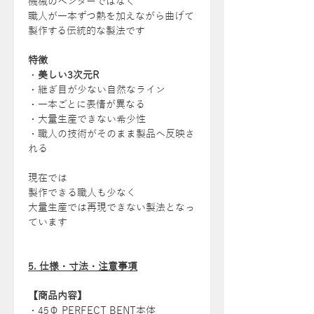
機械のベンダーではなく
職人が一本ずつ熱を加えながら曲げて
製作する伝統的な製法です
特徴
・
美しい3次元R
・継ぎ目が少ない自然なライン
・一本ごとに表情が異なる
・大量生産できない希少性
・職人の技術がそのまま製品へ反映さ
れる
現在では
製作できる職人も少なく
大量生産では再現できない製法となっ
ています
5. 仕様・寸法・注意事項
【商品内容】
・45Φ PERFECT BENT本体