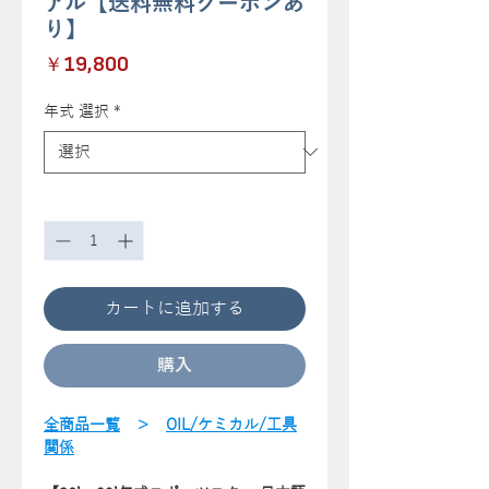
アル【送料無料クーポンあ
り】
価
￥19,800
格
年式 選択
*
数量
*
カートに追加する
購入
全商品一覧
＞
OIL/ケミカル/工具
関係