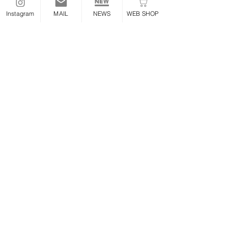
代引きはクーポン使用不可
です
Instagram
MAIL
NEWS
WEB SHOP
全商品一覧
＞
OIL/ケミカル/工具
関係
26/10/30
【送料無料クーポンあり】購入
時にクーポンコードを入力下さ
い
【送料無料クーポンあり】
購入時に
クーポンコードを入力し、適応をク
リック
してください。
クーポンコード：MANUALFS
Ｔシャツお買い上げの方、同時購入
の商品全て無料にて同梱発送‼
※
クーポン利用は
クレカ決済のみ
と
させていただきます。
代引き選択してクーポンを使用され