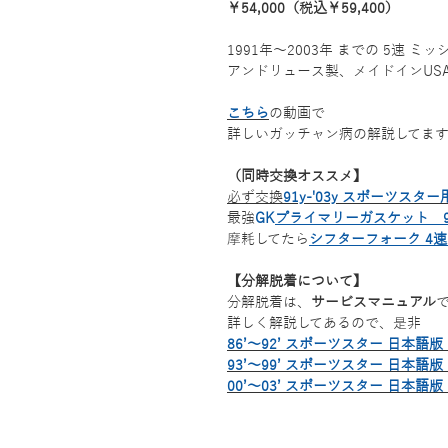
￥54,000（税込￥59,400）
1991年〜2003年 までの 5速 
アンドリュース製、メイドインUS
こちら
の動画で
詳しいガッチャン病の解説してま
（同時交換オススメ】
必ず交換
91y-'03y スポーツスタ
最強
GK
プライマリーガスケット 91
摩耗してたら
シフターフォーク 4速
【分解脱着について】
分解脱着は、
サービスマニュアル
詳しく解説してあるので、是非
86’～92’ スポーツスター 日本語
93’～99’ スポーツスター 日本語
00’～03’ スポーツスター 日本語