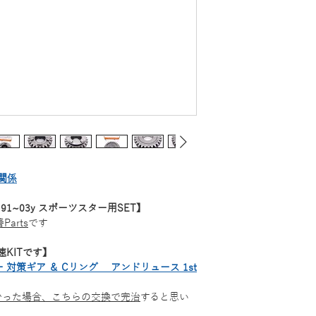
関係
91~03y スポーツスター用SET】
arts
です
速KITです】
 対策ギア ＆ Cリング アンドリュース 1st
かった場合、こちらの交換で完治
すると思い