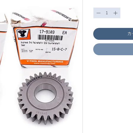
数量
*
カ