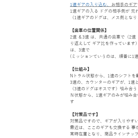
1速ギアの入り込む
、
お相手のギア
1速ギアの入る ドグの相手側が 
（1速ギアのドグは、メス側となり
【歯車の位置関係】
2速 ＆3速 は、共通の歯車で（2
り返えして ギア比を作っています
は、3速で
(ミッションていうのは、順番に1
【仕組み】
Nトラル状態から、1速のシフトを
3速の、カウンターのギアが、1速
（3速のドグはオスです）噛み合う
Ｎ状態から、1速ギアのみが噛み合
す
【対策品です】
対策品ですので、ギアが入りやす
最近は、ここのギアも交換する 事
常時在庫となり、商品ラインナッ