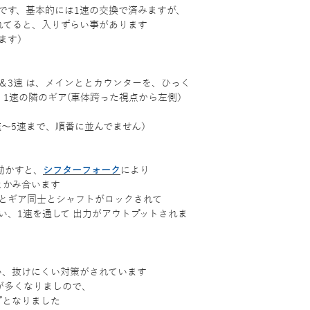
です、基本的には1速の交換で済みますが、
荒れてると、入りずらい事があります
ます）
速 ＆3速 は、メインととカウンターを、ひっく
）1速の隣のギア(車体跨った視点から左側）
速～5速まで、順番に並んでません）
動かすと、
シフターフォーク
により
とかみ合います
とギア同士とシャフトがロックされて
い、1速を通して 出力がアウトプットされま
い、抜けにくい対策がされています
が多くなりましので、
プとなりました