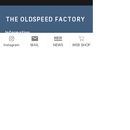
THE OLDSPEED
FACTORY
Information
TEL :
052-355-6306
Instagram
MAIL
NEWS
WEB SHOP
E-mail:
the.oldspeed@gmail.com
※お急ぎの場合のみお電話ください
Address
〒454-0843
愛知県名古屋市中川区大畑町2丁目65番地
ONLINE STORE
Follow