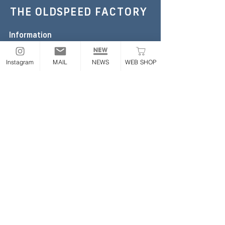
THE OLDSPEED
FACTORY
Information
TEL :
052-355-6306
E-mail:
the.oldspeed@gmail.com
Instagram
MAIL
NEWS
WEB SHOP
※お急ぎの場合のみお電話ください
Address
〒454-0843
愛知県名古屋市中川区大畑町2丁目65番地
ONLINE STORE
Follow
​業販について
|
利用規約
|
プライバシーポリシー
|
特定商取
引法に基づく表記