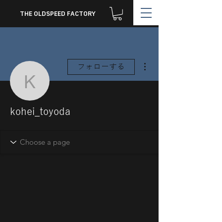
THE OLDSPEED FACTORY
その他
フォローする
kohei_toyoda
kohei_toyoda