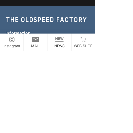
THE OLDSPEED
FACTORY
Information
TEL :
052-355-6306
Instagram
MAIL
NEWS
WEB SHOP
E-mail:
the.oldspeed@gmail.com
※お急ぎの場合のみお電話ください
Address
〒454-0843
愛知県名古屋市中川区大畑町2丁目65番地
ONLINE STORE
Follow