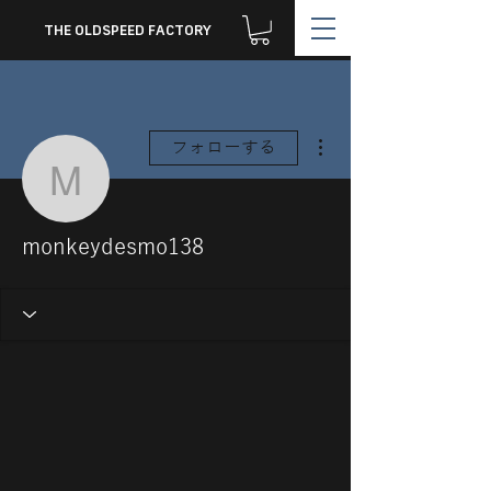
THE OLDSPEED FACTORY
その他
フォローする
monkeydesmo138
monkeydesmo138