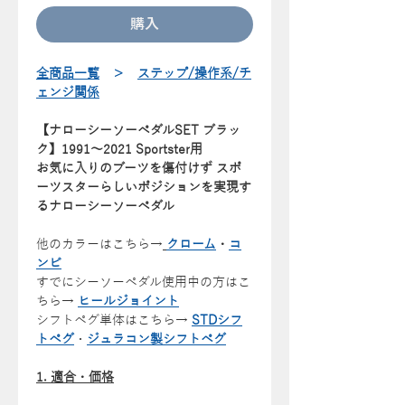
購入
全商品一覧
＞
ステップ/操作系/チ
ェンジ関係
【ナローシーソーペダルSET ブラッ
ク】1991〜2021 Sportster用
お気に入りのブーツを傷付けず スポ
ーツスターらしいポジションを実現す
るナローシーソーペダル
他のカラーはこちら→
クローム
・
コ
ンビ
すでにシーソーペダル使用中の方はこ
ちら→
ヒールジョイント
シフトペグ単体はこちら→
STDシフ
トペグ
・
ジュラコン製シフトペグ
1. 適合・価格