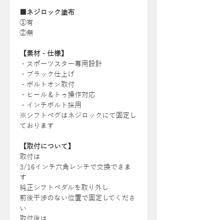
■ネジロック塗布
①有
②無
【素材・仕様】
・スポーツスター専用設計
・ブラック仕上げ
・ボルトオン取付
・ヒール＆トゥ操作対応
・インチボルト採用
※シフトペグはネジロックにて固定し
ております
【取付について】
取付は
3/16インチ六角レンチで交換できま
す
純正シフトペダルを取り外し
前後干渉のない位置で固定してくださ
い
取付後は