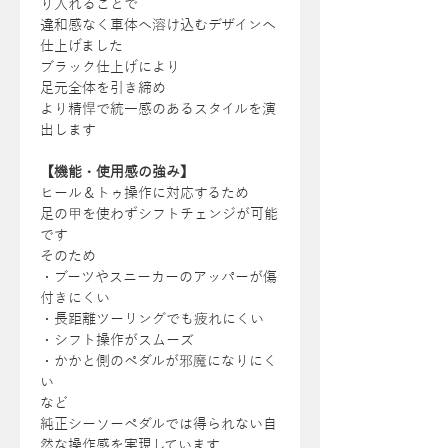
り入れることで
違和感なく車体へ溶け込むデザインへ
仕上げました
ブラック仕上げにより
足元全体を引き締め
より精悍で統一感のあるスタイルを演
出します
【機能・使用感の強み】
ヒール＆トゥ操作に対応するため
足の甲を使わずシフトチェンジが可能
です
そのため
・ブーツやスニーカーのアッパーが傷
付きにくい
・長距離ツーリングでも疲れにくい
・シフト操作がスムーズ
・かかと側のペダルが邪魔になりにく
い
など
純正シーソーペダルでは得られない自
然な操作感を実現しています