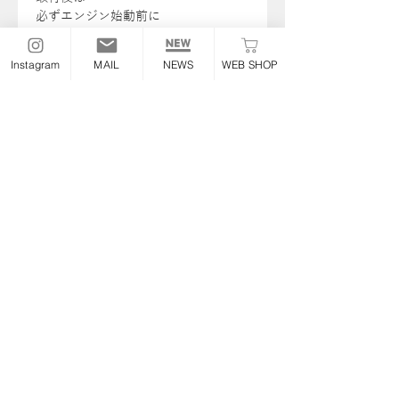
必ずエンジン始動前に
シフト操作をご確認ください
取付難易度 ★★☆☆☆
Instagram
MAIL
NEWS
WEB SHOP
【YouTube】
ナローシーソー ペダル YouTube 解説
と取付方
（本篇）
←
ナローシーソー ペダル YouTube 解説
と取付方
（ショート）
←
【注意事項】
・年式に合わせてご選択ください
・シフトペグは選択式です
・緩み止めボンドは選択式です
・取付後は必ず動作確認を行ってくだ
さい
・年式・仕様をご確認ください
全商品一覧
＞
ステップ/操作系/チ
ェンジ関係