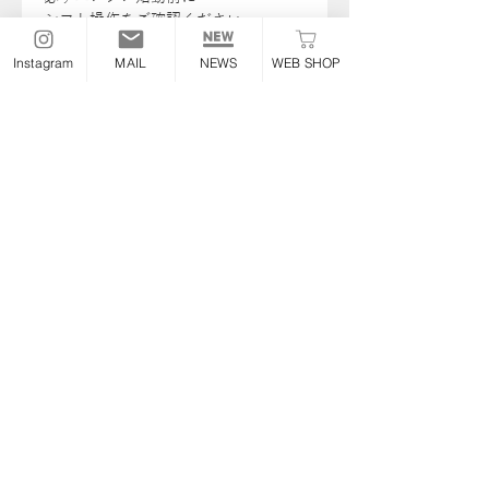
シフト操作をご確認ください
取付難易度 ★★☆☆☆
Instagram
MAIL
NEWS
WEB SHOP
【YouTube】
ナローシーソー ペダル YouTube 解説
と取付方
←
ナローシーソー ペダル YouTube 解説
と取付方
（ショート
）
←
【注意事項】
・年式に合わせてご選択ください
・シフトペグは選択式です
・緩み止めボンドは選択式です
・取付後は必ず動作確認を行ってくだ
さい
・年式・仕様をご確認ください
全商品一覧
＞
ステップ/操作系/チ
ェンジ関係