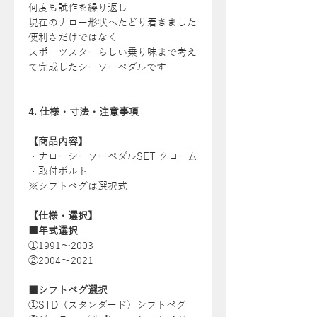
何度も試作を繰り返し
現在のナロー形状へたどり着きました
便利さだけではなく
スポーツスターらしい乗り味まで考え
て完成したシーソーペダルです
4. 仕様・寸法・注意事項
【商品内容】
・ナローシーソーペダルSET クローム
・取付ボルト
※シフトペグは選択式
【仕様・選択】
■年式選択
①1991〜2003
②2004〜2021
■シフトペグ選択
①STD（スタンダード）シフトペグ