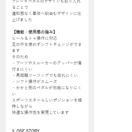
ブレーキペダルのデザインも取り入れ
ることで
違和感なく車体へ馴染むデザインに仕
上げました
【機能・使用感の強み】
ヒール＆トゥ操作に対応
足の甲を使わずシフトチェンジができ
ます
そのため
・ブーツやスニーカーのアッパーが傷
付きにくい
・長距離ツーリングでも疲れにくい
・シフト操作がスムーズ
・かかと側のペダルが邪魔になりにく
い
スポーツスターらしいポジションを維
持しながら
快適な操作性を実現しています
3. OSF STORY