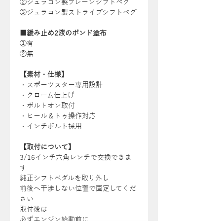
②ジュラコン製プレーンシフトペグ
③ジュラコン製ストライプシフトペグ
■緩み止め2液のボンド塗布
①有
②無
【素材・仕様】
・スポーツスター専用設計
・クローム仕上げ
・ボルトオン取付
・ヒール＆トゥ操作対応
・インチボルト採用
【取付について】
3/16インチ六角レンチで交換できま
す
純正シフトペダルを取り外し
前後へ干渉しない位置で固定してくだ
さい
取付後は
必ずエンジン始動前に