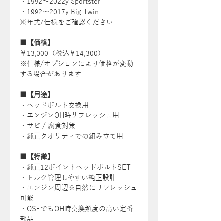
・1992〜2022y Sportster
・1992〜2017y Big Twin
※年式/仕様をご確認ください
■【価格】
￥13,000（税込￥14,300）
※仕様/オプションにより価格が変動
する場合があります
■【用途】
・ヘッドボルト交換用
・エンジンOH時リフレッシュ用
・サビ / 腐食対策
・純正クオリティでの組み立て用
■【特徴】
・純正12ポイントヘッドボルトSET
・トルク管理しやすい純正設計
・エンジン周辺を自然にリフレッシュ
可能
・OSFでもOH時交換頻度の高い定番
部品