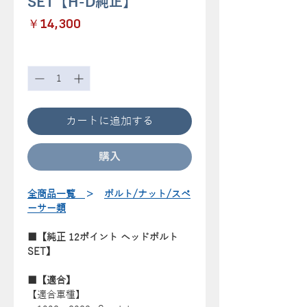
SET【H-D純正】
価
￥14,300
格
数量
*
カートに追加する
購入
全商品一覧
＞
ボルト/ナット/スペ
ーサー類
■【純正 12ポイント ヘッドボルト
SET】
■【適合】
【適合車種】