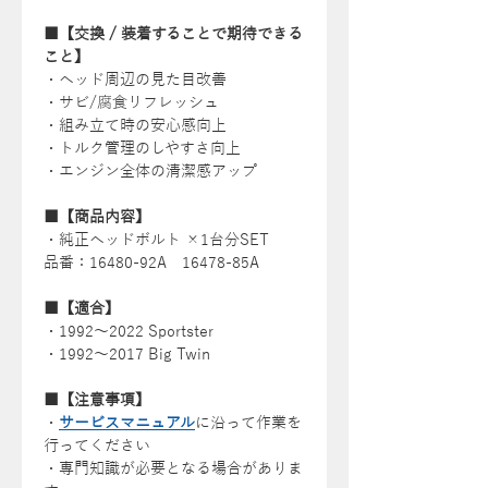
■【交換 / 装着することで期待できる
こと】
・ヘッド周辺の見た目改善
・サビ/腐食リフレッシュ
・組み立て時の安心感向上
・トルク管理のしやすさ向上
・エンジン全体の清潔感アップ
■【商品内容】
・純正ヘッドボルト ×1台分SET
品番：16480-92A 16478-85A
■【適合】
・1992〜2022 Sportster
・1992〜2017 Big Twin
■【注意事項】
・
サービスマニュアル
に沿って作業を
行ってください
・専門知識が必要となる場合がありま