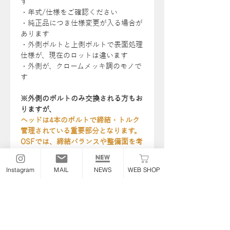
す
・年式/仕様をご確認ください
・純正品につき仕様変更が入る場合が
あります
・外側ボルトと上側ボルトで表面処理
仕様が、現在のロットは違います
・外側が、クロームメッキ調のモノで
す
※外側のボルトのみ交換される方もお
りますが、
ヘッドは4本のボルトで締結・トルク
管理されている重要部分となります。
OSFでは、締結バランスや整備面を考
慮し、基本的に1台分での交換を推奨
しております。
Instagram
MAIL
NEWS
WEB SHOP
その他ＯＨ時に、必要なガスケット等
は、こちらから
全商品一覧
＞
ボルト/ナット/スペ
ーサー類