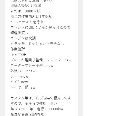
（購入前にご連絡下さい）
※購入後3ケ月保障
または、3000ＫＭ
※当方作業箇所は1年保証
500kmテスト走行中
エンジンにOILにじみが見られたので
修理後渡し
エンジンは快調
クラッチ、ミッション不具合なし
作業箇所
キャブOH
ブレーキ足回り整備リフレッシュnew
ローターブレーキ廻りnew
外装パーツnew
シートnew
タイヤnew
ワイヤー類new
カスタム等は、YouTubeで紹介してま
すので、そちらで確認下さい
年式：2000年 走行：30000km
名義変更後 即納可能