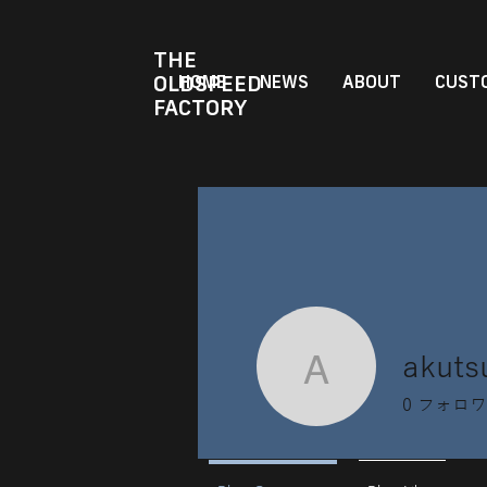
THE
OLDSPEED
HOME
NEWS
ABOUT
CUSTO
FACTORY
akuts
akutsuko
0
フォロワ