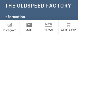
THE OLDSPEED
FACTORY
Information
TEL :
052-355-6306
E-mail:
the.oldspeed@gmail.com
Instagram
MAIL
NEWS
WEB SHOP
※お急ぎの場合のみお電話ください
Address
〒454-0843
愛知県名古屋市中川区大畑町2丁目65番地
ONLINE STORE
Follow
​業販について
|
利用規約
|
プライバシーポリシー
|
特定商取
引法に基づく表記