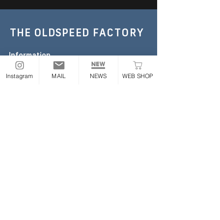
THE OLDSPEED
FACTORY
Information
TEL :
052-355-6306
Instagram
MAIL
NEWS
WEB SHOP
E-mail:
the.oldspeed@gmail.com
※お急ぎの場合のみお電話ください
Address
〒454-0843
愛知県名古屋市中川区大畑町2丁目65番地
ONLINE STORE
Follow