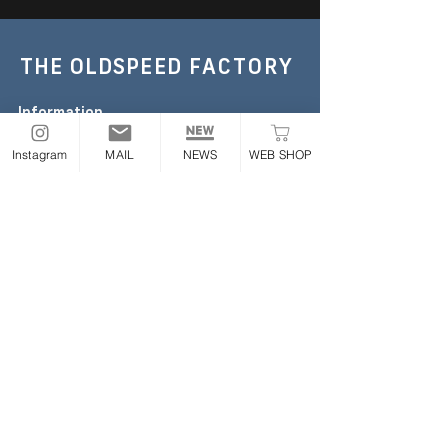
THE OLDSPEED
FACTORY
Information
TEL :
052-355-6306
Instagram
MAIL
NEWS
WEB SHOP
E-mail:
the.oldspeed@gmail.com
※お急ぎの場合のみお電話ください
Address
〒454-0843
愛知県名古屋市中川区大畑町2丁目65番地
ONLINE STORE
Follow