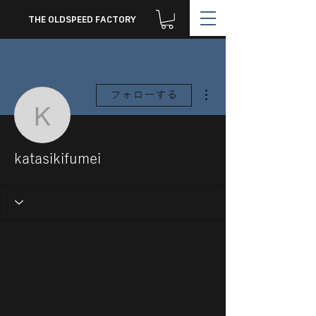
THE OLDSPEED FACTORY
その他
フォローする
katasikifumei
katasikifumei