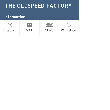
THE OLDSPEED
FACTORY
Information
TEL :
052-355-6306
E-mail:
the.oldspeed@gmail.com
Instagram
MAIL
NEWS
WEB SHOP
※お急ぎの場合のみお電話ください
Address
〒454-0843
愛知県名古屋市中川区大畑町2丁目65番地
ONLINE STORE
Follow
​業販について
|
利用規約
|
プライバシーポリシー
|
特定商取
引法に基づく表記