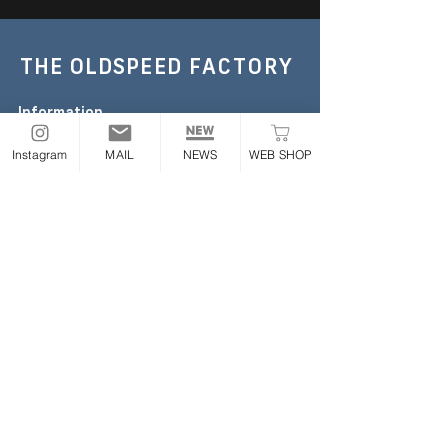
THE OLDSPEED
FACTORY
Information
TEL :
052-355-6306
Instagram
MAIL
NEWS
WEB SHOP
E-mail:
the.oldspeed@gmail.com
※お急ぎの場合のみお電話ください
Address
〒454-0843
愛知県名古屋市中川区大畑町2丁目65番地
ONLINE STORE
Follow