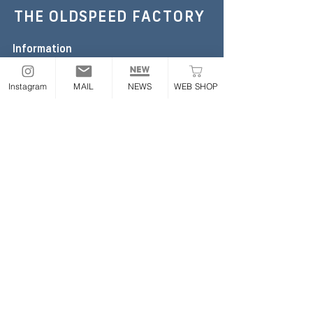
THE OLDSPEED
FACTORY
Information
TEL :
052-355-6306
E-mail:
the.oldspeed@gmail.com
Instagram
MAIL
NEWS
WEB SHOP
※お急ぎの場合のみお電話ください
Address
〒454-0843
愛知県名古屋市中川区大畑町2丁目65番地
ONLINE STORE
Follow
​業販について
|
利用規約
|
プライバシーポリシー
|
特定商取
引法に基づく表記