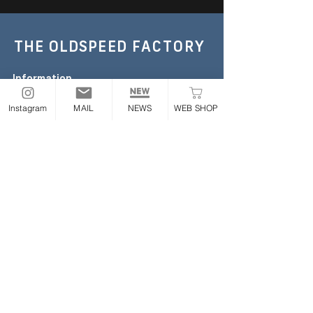
THE OLDSPEED
FACTORY
Information
TEL :
052-355-6306
Instagram
MAIL
NEWS
WEB SHOP
E-mail:
the.oldspeed@gmail.com
※お急ぎの場合のみお電話ください
Address
〒454-0843
愛知県名古屋市中川区大畑町2丁目65番地
ONLINE STORE
Follow