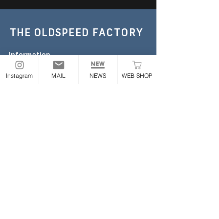
THE OLDSPEED
FACTORY
Information
TEL :
052-355-6306
Instagram
MAIL
NEWS
WEB SHOP
E-mail:
the.oldspeed@gmail.com
※お急ぎの場合のみお電話ください
Address
〒454-0843
愛知県名古屋市中川区大畑町2丁目65番地
ONLINE STORE
Follow