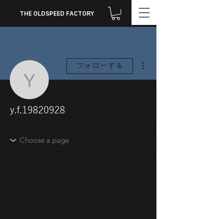
THE OLDSPEED FACTORY
その他
フォローする
y.f.19820928
y.f.19820928