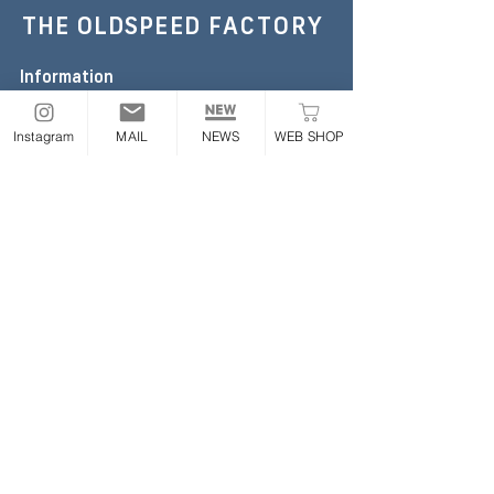
THE OLDSPEED
FACTORY
Information
TEL :
052-355-6306
E-mail:
the.oldspeed@gmail.com
Instagram
MAIL
NEWS
WEB SHOP
※お急ぎの場合のみお電話ください
Address
〒454-0843
愛知県名古屋市中川区大畑町2丁目65番地
ONLINE STORE
Follow
​業販について
|
利用規約
|
プライバシーポリシー
|
特定商取
引法に基づく表記