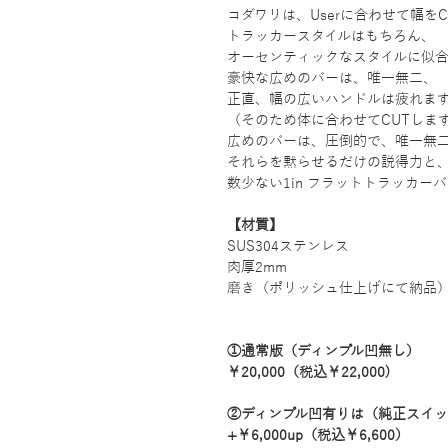
コダワリは、Userに合わせて幅を
トラッカースタイルはもちろん、
オーセンティックなスタイルに似
豪快な広めのバーは、唯一無二、
正直、幅の広いハンドルは疲れま
（そのため体に合わせてCUTしま
広めのバーは、圧倒的で、唯一無
それらを黙らせるだけの説得力と
数少ない1in フラットトラッカー
【材質】
SUS304ステンレス
肉厚2mm
磨き（ポリッシュ仕上げにて納品
①通常版（ディンプル凹無し）
￥20,000（税込￥22,000)
②ディンプル凹有りは（純正スイッ
+￥6,000up（税込￥6,600）