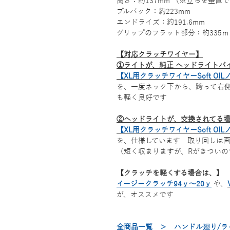
高さ：約137mm （※立ちを垂直
プルバック：約223mm
エンドライズ：約191.6mm
グリップのフラット部分：約335ｍ
【対応クラッチワイヤー】
①ライトが、純正 ヘッドライトバ
【XL用クラッチワイヤーSoft OI
を、一度ネック下から、跨って右側
も軽く良好です
②ヘッドライトが、交換されてる
【XL用クラッチワイヤーSoft OI
を、仕様しています 取り回しは
（短く収まりますが、Rがきついの
【クラッチを軽くする場合は、】
イージークラッチ94ｙ～20ｙ
や、
が、オススメです
全商品一覧
＞
ハンドル廻り/ラ