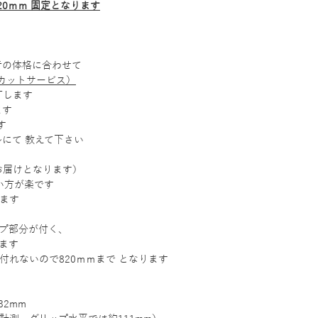
0ｍｍ 固定となります
者の体格に合わせて
端カットサービス）
Tします
ます
す
にて 教えて下さい
お届けとなります）
い方が楽です
ります
ップ部分が付く、
ます
付れないので820ｍｍまで となります
2mm