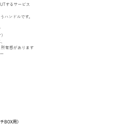
CUTするサービス
合うハンドルです。
す
す）
二、
、所有感があります
バー
）
チBOX用）