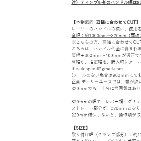
注）ティンプル有のハンドル幅は82
【本物志向 肩幅に合わせてCUT】
レーサーのハンドルの様に、使用
全幅：約1000mm～820mm（両
※こちらの方、肩幅に合わせてCU
こちらは、ハンドル代金に含まれ
肩幅＋300ｍｍ～400ｍｍが適正で
肩幅か、指定幅を、購入時にメール
the.oldspeed@gmail.com
(メールのない場合は900ｍｍにて
正直 ディリーユースでは、幅が狭
820ｍｍでも、十分に雰囲気はあ
820ｍｍの幅で レバー類とグリ
ストレート部分が、220ｍｍとなり
220ｍｍ確保しないと、操作類が取
【SIZE】
取り付け幅（クランプ部分）：約13