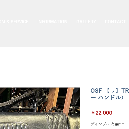
M & SERVICE
INFORMATION
GALLERY
CONTACT
OSF 【♭】T
ー ハンドル）
価
￥22,000
格
ディンプル 有無*
*