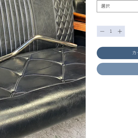
選択
数量
*
カ