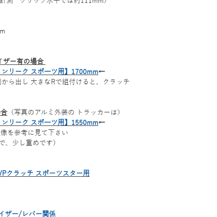
で計測 グリップ水平では約111mm）
ｍ
イザー有の場合
Lノンリーク スポ―ツ用】1700mm
←
から出し 大きなRで組付けると、クラッチ
場合
（写真のアルミ外装の トラッカーは）
Lノンリーク スポ―ツ用】1550mm
←
画像を参考に見て下さい
で、少し重めです）
VPクラッチ スポーツスター用
イザー/レバー関係