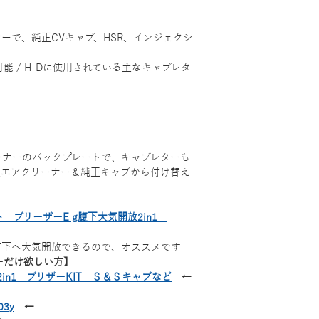
ーで、純正CVキャブ、HSR、インジェクシ
可能 / H-Dに使用されている主なキャブレタ
ーナーのバックプレートで、キャブレターも
正エアクリーナー＆純正キャブから付け替え
ト ブリーザーE g腹下大気開放2in1
腹下へ大気開放できるので、オススメです
ーだけ欲しい方】
in1 ブリザーKIT Ｓ＆Ｓキャブなど
←
3y
←