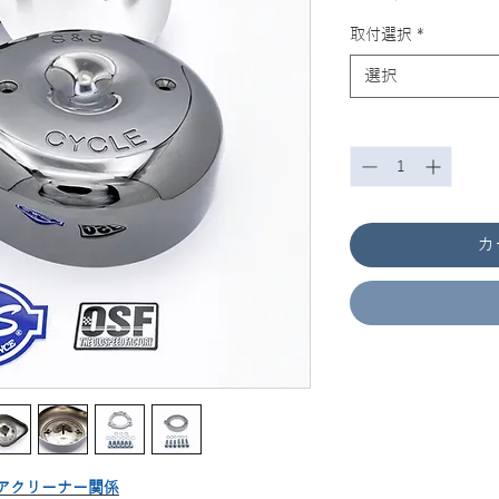
格
取付選択
*
選択
数量
*
カ
アクリーナー関係