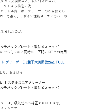
（キャブ交換後など、取り付けれない）
戻ってしまう構造の為
スロットル内 は、ブリーザーの吹き替えし
、フローも高く、デザイン性能や、エアカバーの
え生まれたのが、
（マルチバックプレート・取付ビスセット）
にでも付くのと同時に、下記のKITとの併用
 ブリーザーE g腹下大気開放2in1 FULL
しとも、おさばら
ーム 】ステルスエアクリーナー
（マルチバックプレート・取付ビスセット）
ターは、吸気効率も純正よりUPします。
アイテムです。