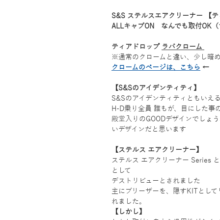
S&S ステルスエアクリーナー 【
ALLキャブON なんでも取付O
ティアドロップ
ラバクローム
※通常のクロームと違い、少し暗
クロームのページは、こちら
←
【S&Sのアイデンティティ】
S&Sのアイデンティティともいえ
H-D乗り全員 誰もが、目にした事
殿堂入りのGOODデザインでしょ
いデザインだと思います
【ステルス エアクリーナー】
ステルス エアクリーナー Serie
として
デストリビューとされました
主にブリーザーを、隠すKITとし
れました。
【しかし】