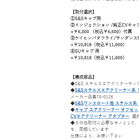
【取付選択】
①S&Sキャブ用
②インジェクション /純正CVキャブ
+￥6,000 （税込￥6,600）付属
③ケイヒンバタフライ/サンダンスF
+￥10,818（税込￥11,900）
④SUキャブ 用
+￥10,818（税込￥11,900）
【構成部品】
◆S&S ステルスエアクリナーティ
◆
S&Sステルスエアクリーナー系
メーカー品番70-0126
◆
S&Sワンスロート他 ステルス系
◆
キ
ャブ エアクリーナー オフセッ
CVエアクリーナー アタブター
選
◆その他取付に必要なモノとして
を、同梱しています
仕様により、お使い下さい