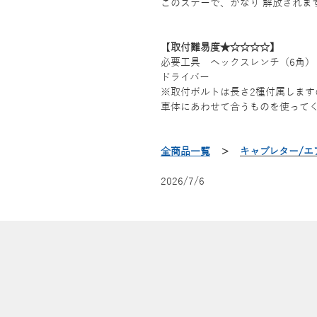
このステーで、かなり 解放されま
​【
取付難易度★☆☆☆☆】
必要工具 へックスレンチ（6角）
ドライバー
※取付ボルトは長さ2種付属します
車体にあわせて合うものを使って
全商品一覧
＞
キャブレター/エ
2026/7/6