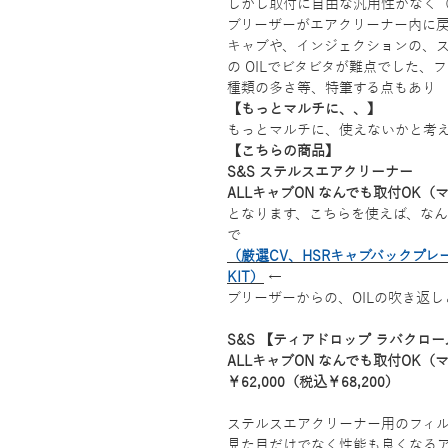
しかし取付に自由な汎用性がなく
ブリーザーがエアクリーナー内に
キャブや、インジェクションの、
の OILでビタビタが難点でした
種類の多さ等、特筆する点もあり
【もっとマルチに、、】
もっとマルチに、使えないかと考
【こちらの商品】
S&S ステルスエアクリーナー
ALLキャブON なんでも取付OK
となります、こちらを使えば、なん
で
（厳選CV、HSRキャブバックプレート
KIT）
←
ブリーザーからの、OILの吹き返
S&S 【ティアドロップ ラバクロ
ALLキャブON なんでも取付OK
￥62,000（税込￥68,200）
ステルスエアクリーナー用のフィル
見た目だけでなく性能も良くなる