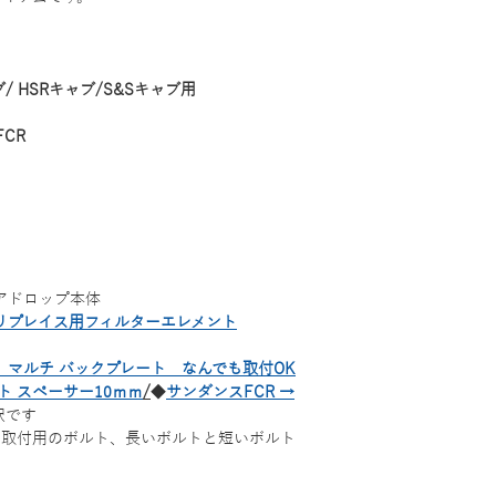
/ HSRキャブ/S&Sキャブ用
CR
アドロップ本体
 リプレイス用フィルターエレメント
 マルチ バックプレート なんでも取付OK
ト スペーサー10ｍｍ
/
◆
サンダンスFCR →
択です
、取付用のボルト、長いボルトと短いボルト