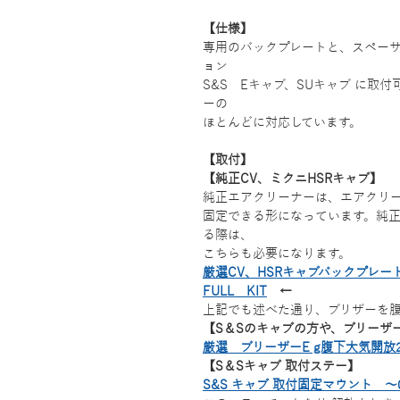
【仕様】
専用のバックプレートと、スペーサ
ョン
S&S Eキャブ、SUキャブ に取付
ーの
ほとんどに対応しています。
【取付】
【純正CV、ミクニHSRキャブ】
純正エアクリーナーは、エアクリ
固定できる形になっています。純
る際は、
こちらも必要になります。
厳選CV、HSRキャブバックプレー
FULL KIT
←
上記でも述べた通り、ブリザーを
【S＆Sのキャブの方や、ブリーザ
厳選 ブリーザーE g腹下大気開放2
【S＆Sキャブ 取付ステー】
S&S キャブ 取付固定マウント ～0