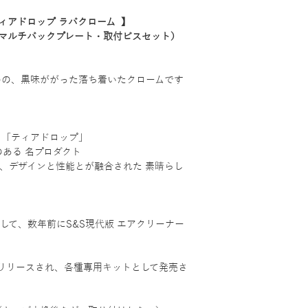
ティアドロップ ラバクローム 】
K（マルチバックプレート・取付ビスセット）
めの、黒味ががった落ち着いたクロームです
る「ティアドロップ」
のある 名プロダクト
う、デザインと性能とが融合された 素晴らし
s として、数年前にS&S現代版 エアクリーナー
てリリースされ、各種専用キットとして発売さ