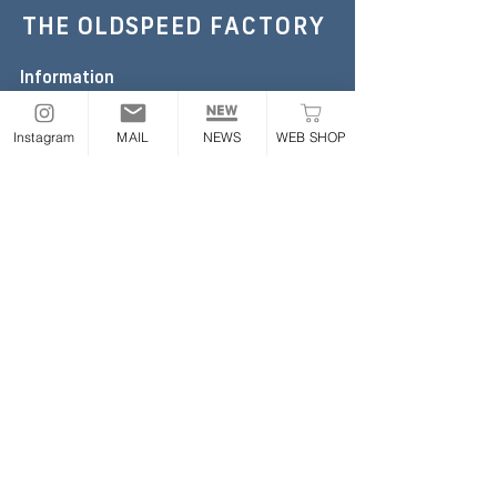
THE OLDSPEED
FACTORY
Information
TEL :
052-355-6306
E-mail:
the.oldspeed@gmail.com
Instagram
MAIL
NEWS
WEB SHOP
※お急ぎの場合のみお電話ください
Address
〒454-0843
愛知県名古屋市中川区大畑町2丁目65番地
ONLINE STORE
Follow
​業販について
|
利用規約
|
プライバシーポリシー
|
特定商取
引法に基づく表記