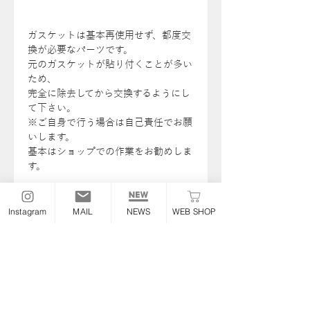
ガスケットは基本再使用せず、都度交
換が必要なパーツです。
元のガスケットが貼り付くことが多い
ため、
完全に除去してから交換するようにし
て下さい。
※ご自身で行う場合は自己責任でお願
いします。
基本はショップでの作業をお勧めしま
す。
セット内容：
プッシュロッドカバートップOリング
Instagram
MAIL
NEWS
WEB SHOP
×4
プッシュロッドカバーシール ×4
全商品一覧
＞
ガスケット 関係