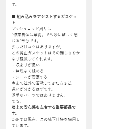
す。
■ 組み込みをアシストするガスケッ
ト
プッシュロッド周りは
“作業自体は単純。でも妙に難しく感
じる”部分です。
少しだけコツはありますが、
この純正ガスケットはその難しさをか
なり軽減してくれます。
・収まりが良い
・無理なく組める
・シールが安定する
今まで社外で苦戦してきた方ほど、
違いが分かるはずです。
派手なパーツではありません。
でも、
腰上の安心感を左右する重要部品で
す。
OSFでは現在、この純正仕様を採用し
ています。